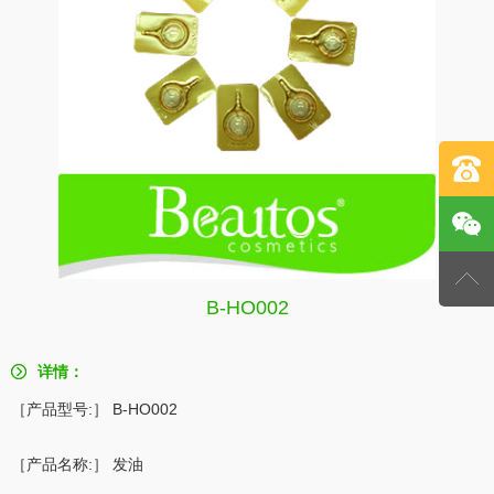
B-HO002
详情：
［产品型号:］ B-HO002
［产品名称:］ 发油