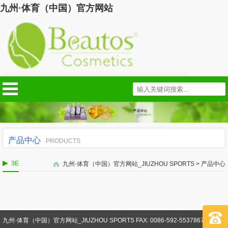
九州·体育（中国）官方网站
产品中心
PRODUCTS
3E
九州·体育（中国）官方网站_JIUZHOU SPORTS
>
产品中心
九州·体育（中国）官方网站_JIUZHOU SPORTS FAX: 0086-592-5537867 TEL: