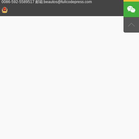
0086-592-5589517 邮箱:beautos@fullcodepress.com