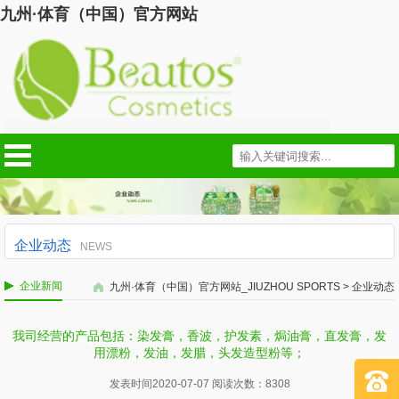
九州·体育（中国）官方网站
企业动态
NEWS
企业新闻
九州·体育（中国）官方网站_JIUZHOU SPORTS
>
企业动态
我司经营的产品包括：染发膏，香波，护发素，焗油膏，直发膏，发
用漂粉，发油，发腊，头发造型粉等；
发表时间2020-07-07 阅读次数：8308