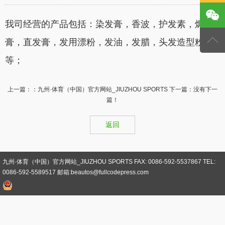
我司经营的产品包括：染发膏，香波，护发素，焗油
膏，直发膏，发用漂粉，发油，发腊，头发造型粉
等；
上一篇：
：九州·体育（中国）官方网站_JIUZHOU SPORTS
下一篇：没有下一
篇！
返回
九州·体育（中国）官方网站_JIUZHOU SPORTS FAX: 0086-592-5537867 TEL:
0086-592-5589517 邮箱:beautos@fullcodepress.com